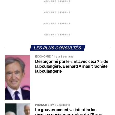
ADVERTISEMENT
ADVERTISEMENT
ADVERTISEMENT
ADVERTISEMENT
LES PLUS CONSULTÉS
ECONOMIE
Il y a 1 semaine
Désarçonné par le « Et avec ceci ? » de
la boulangère, Bernard Arnault rachète
la boulangerie
FRANCE
Il y a 1 semaine
Le gouvernement va interdire les
réseaux sociaux aux plus de 70 ans