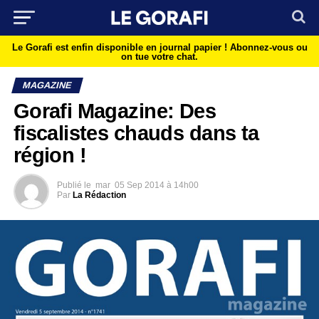
Le Gorafi est enfin disponible en journal papier !
Abonnez-vous ou
on tue votre chat.
MAGAZINE
Gorafi Magazine: Des
fiscalistes chauds dans ta
région !
Publié le
mar
05 Sep 2014 à 14h00
Par
La Rédaction