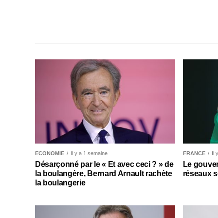
ECONOMIE
Il y a 1 semaine
FRANCE
Il
Désarçonné par le « Et avec ceci ? » de
Le gouver
la boulangère, Bernard Arnault rachète
réseaux s
la boulangerie