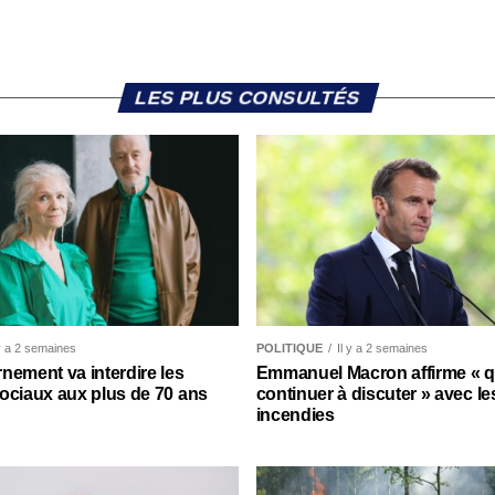
LES PLUS CONSULTÉS
 y a 2 semaines
POLITIQUE
Il y a 2 semaines
nement va interdire les
Emmanuel Macron affirme « qu’
ociaux aux plus de 70 ans
continuer à discuter » avec le
incendies