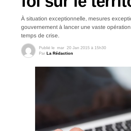
foi sur le territ
À situation exceptionnelle, mesures excepti
gouvernement à lancer une vaste opération de
temps de crise.
Publié le
mar
20 Jan 2015 à 15h30
Par
La Rédaction