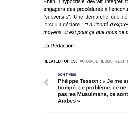
Enfin, l’hypocrisie devrait intégrer
engagera des procédures à l’encont
“subversifs”. Une démarche que dé
lorsqu’il déclare :
“La liberté d’expre
moyens. C’est pour ça que nous ne po
La Rédaction
RELATED TOPICS:
CHARLIE HEBDO
EXPR
DON'T MISS
Philippe Tesson : « Je me s
trompé. Le problème, ce ne
pas les Musulmans, ce sont
Arabes »