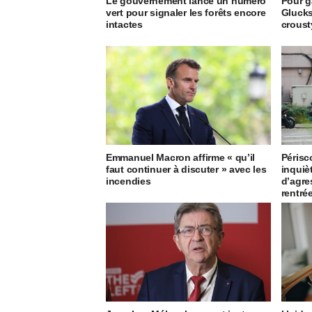
Le gouvernement lance un numéro
Pour g
vert pour signaler les forêts encore
Glucks
intactes
crous
Emmanuel Macron affirme « qu’il
Périsc
faut continuer à discuter » avec les
inquiè
incendies
d’agre
rentré