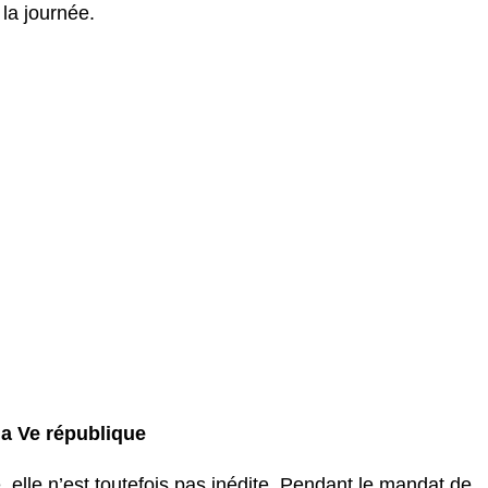
 la journée.
la Ve république
, elle n’est toutefois pas inédite. Pendant le mandat de