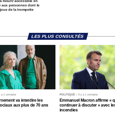
 à mourir accessible en
té aux personnes dont le
 joue de la trompette
LES PLUS CONSULTÉS
 y a 1 semaine
POLITIQUE
Il y a 1 semaine
nement va interdire les
Emmanuel Macron affirme « qu’
ociaux aux plus de 70 ans
continuer à discuter » avec le
incendies