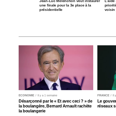
Jean-Luc Mélenchon veut instaurer
L’aide
une finale pour la 3e place à la
priori
présidentielle
voisin
ECONOMIE
Il y a 1 semaine
FRANCE
Il
Désarçonné par le « Et avec ceci ? » de
Le gouver
la boulangère, Bernard Arnault rachète
réseaux s
la boulangerie