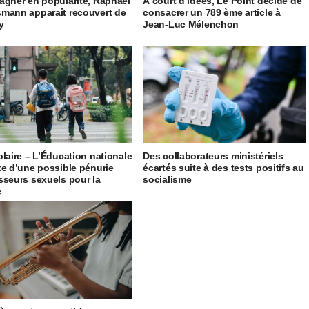
agner en popularité, Raphaël
À court d’idées, Le Point décide de
mann apparaît recouvert de
consacrer un 789 ème article à
ty
Jean-Luc Mélenchon
olaire – L’Éducation nationale
Des collaborateurs ministériels
te d’une possible pénurie
écartés suite à des tests positifs au
sseurs sexuels pour la
socialisme
e