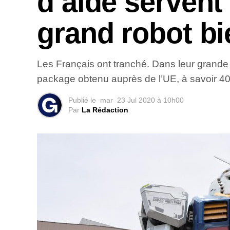
d’aide servent
grand robot bi
Les Français ont tranché. Dans leur grande ma
package obtenu auprès de l’UE, à savoir 40 
Publié le
mar
23 Jul 2020 à 10h00
Par
La Rédaction