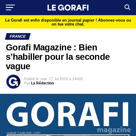
Le Gorafi est enfin disponible en journal papier !
Abonnez-vous ou
on tue votre chat.
FRANCE
Gorafi Magazine : Bien
s’habiller pour la seconde
vague
Publié le
mar
17 Jul 2020 à 14h00
Par
La Rédaction