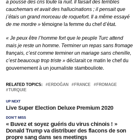
a poussé des cris toute la nuit. Il faisait des terribles
cauchemars et avait des hallucinations ; il pensait que
j’étais un grand morceau de roquefort. Il a même essayé
de me mordre »
témoigne la femme du chef d’état.
« Je peux être l’homme fort que le peuple Turc attend
mais je reste un homme. Terminer un repas sans fromage
français, c’est comme terminer un mariage sans chenille,
c’est beaucoup trop triste »
déclarait ce matin le chef du
gouvernement à un journaliste stambouliote.
RELATED TOPICS:
ERDOĞAN
FRANCE
FROMAGE
TURQUIE
UP NEXT
Live Super Election Deluxe Premium 2020
DON'T MISS
« Buvez et soyez guéris du virus chinois ! »
Donald Trump va distribuer des flacons de son
propre sang dans ses meetings