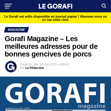
Le Gorafi est enfin disponible en journal papier !
Abonnez-vous ou
on tue votre chat.
MAGAZINE
Gorafi Magazine – Les
meilleures adresses pour de
bonnes gencives de porcs
Publié le
mar
04 Jun 2021 à 10h30
Par
La Rédaction