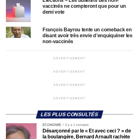
Élections – Les bulletins des non-
vaccinés ne compteront que pour un
demi vote
François Bayrou tente un comeback en
disant avoir très envie d’enquiquiner les
non-vaccinés
ADVERTISEMENT
ADVERTISEMENT
ADVERTISEMENT
ADVERTISEMENT
LES PLUS CONSULTÉS
ECONOMIE
Il y a 1 semaine
Désarçonné par le « Et avec ceci ? » de
la boulangère, Bernard Arnault rachète