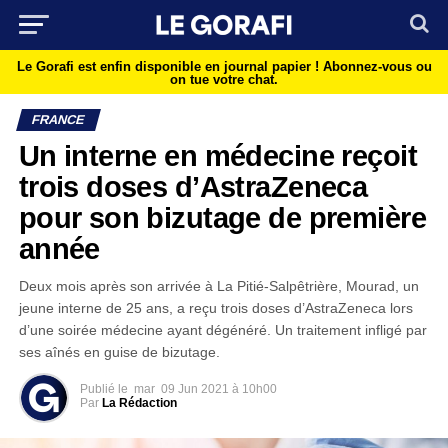
Le Gorafi est enfin disponible en journal papier !
Abonnez-vous ou
on tue votre chat.
FRANCE
Un interne en médecine reçoit
trois doses d’AstraZeneca
pour son bizutage de première
année
Deux mois après son arrivée à La Pitié-Salpêtrière, Mourad, un
jeune interne de 25 ans, a reçu trois doses d’AstraZeneca lors
d’une soirée médecine ayant dégénéré. Un traitement infligé par
ses aînés en guise de bizutage.
Publié le
mar
09 Jun 2021 à 10h00
Par
La Rédaction