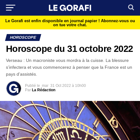
Le Gorafi est enfin disponible en journal papier !
Abonnez-vous ou
on tue votre chat.
HOROSCOPE
Horoscope du 31 octobre 2022
Verseau : Un macroniste vous mordra à la cuisse. La blessure
s’infectera et vous commencerez à penser que la France est un
pays d’assistés.
Publié le
mar
31 Oct 2022 à 10h00
Par
La Rédaction