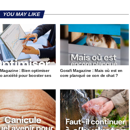
YOU MAY LIKE
 Magazine : Bien optimiser
Gorafi Magazine : Mais où est en
o anxiété pour booster ses
core planqué ce con de chat ?