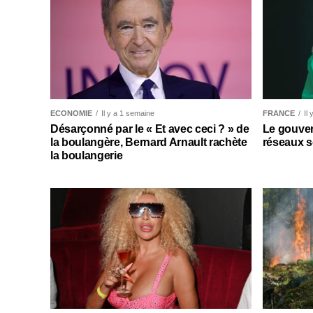
ECONOMIE
Il y a 1 semaine
FRANCE
Il
Désarçonné par le « Et avec ceci ? » de
Le gouver
la boulangère, Bernard Arnault rachète
réseaux s
la boulangerie