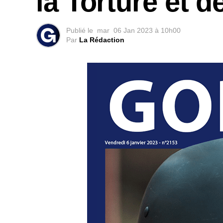
la Torture et d
Publié le
mar
06 Jan 2023 à 10h00
Par
La Rédaction