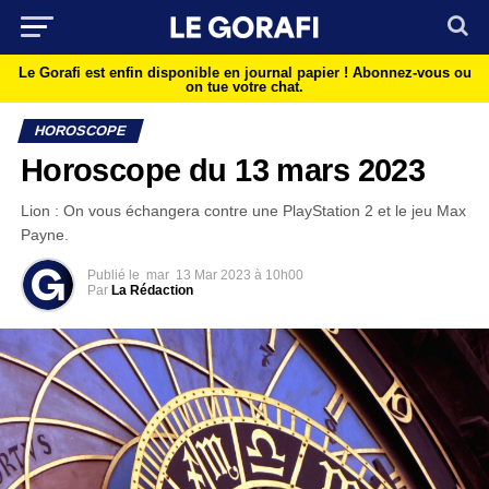
Le Gorafi est enfin disponible en journal papier !
Abonnez-vous ou
on tue votre chat.
HOROSCOPE
Horoscope du 13 mars 2023
Lion : On vous échangera contre une PlayStation 2 et le jeu Max
Payne.
Publié le
mar
13 Mar 2023 à 10h00
Par
La Rédaction