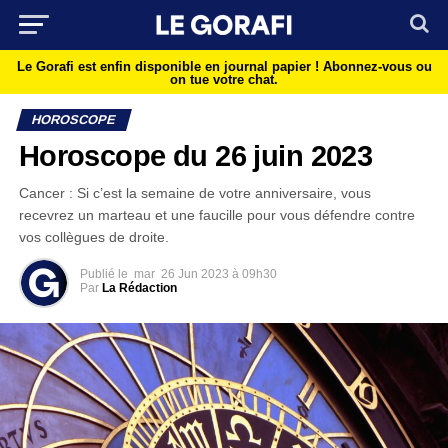
Le Gorafi est enfin disponible en journal papier !
Abonnez-vous ou
on tue votre chat.
HOROSCOPE
Horoscope du 26 juin 2023
Cancer : Si c’est la semaine de votre anniversaire, vous
recevrez un marteau et une faucille pour vous défendre contre
vos collègues de droite.
Publié le
mar
26 Jun 2023 à 09h30
Par
La Rédaction