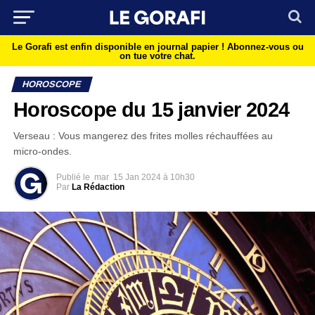
Le Gorafi est enfin disponible en journal papier !
Abonnez-vous ou
on tue votre chat.
HOROSCOPE
Horoscope du 15 janvier 2024
Verseau : Vous mangerez des frites molles réchauffées au
micro-ondes.
Publié le
mar
15 Jan 2024 à 10h30
Par
La Rédaction