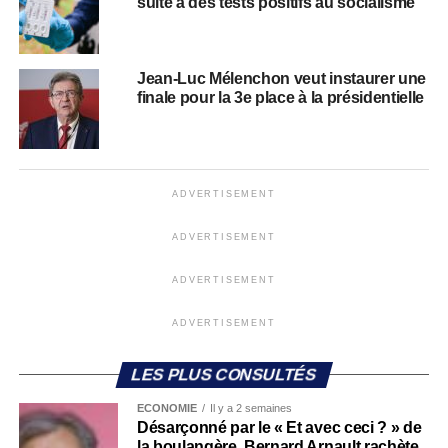
suite à des tests positifs au socialisme
Jean-Luc Mélenchon veut instaurer une
finale pour la 3e place à la présidentielle
ADVERTISEMENT
ADVERTISEMENT
ADVERTISEMENT
ADVERTISEMENT
LES PLUS CONSULTÉS
ECONOMIE
Il y a 2 semaines
Désarçonné par le « Et avec ceci ? » de
la boulangère, Bernard Arnault rachète