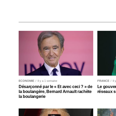
ECONOMIE
Il y a 1 semaine
FRANCE
Il
Désarçonné par le « Et avec ceci ? » de
Le gouver
la boulangère, Bernard Arnault rachète
réseaux s
la boulangerie