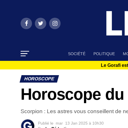
SOCIÉTÉ
POLITIQUE
MO
Le Gorafi est
HOROSCOPE
Horoscope du 
Scorpion : Les astres vous conseillent de n
Publié le
mar
13 Jan 2025 à 10h30