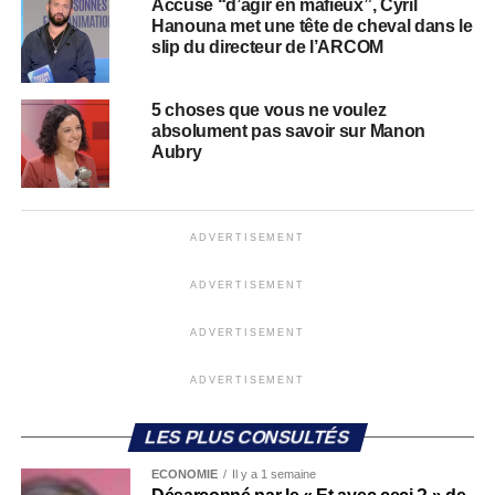
Accusé “d’agir en mafieux”, Cyril
Hanouna met une tête de cheval dans le
slip du directeur de l’ARCOM
5 choses que vous ne voulez
absolument pas savoir sur Manon
Aubry
ADVERTISEMENT
ADVERTISEMENT
ADVERTISEMENT
ADVERTISEMENT
LES PLUS CONSULTÉS
ECONOMIE
Il y a 1 semaine