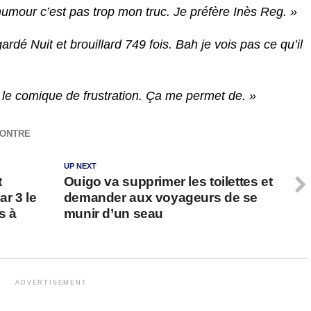
humour c’est pas trop mon truc. Je préfère Inès Reg. »
gardé Nuit et brouillard 749 fois. Bah je vois pas ce qu’il
 le comique de frustration. Ça me permet de. »
CONTRE
UP NEXT
t
Ouigo va supprimer les toilettes et
ar 3 le
demander aux voyageurs de se
s à
munir d’un seau
ADVERTISEMENT