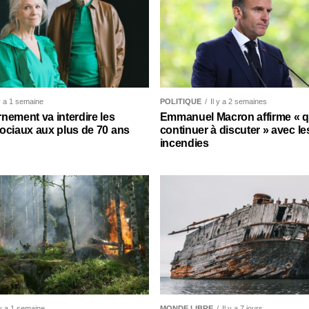
 y a 1 semaine
POLITIQUE
Il y a 2 semaines
nement va interdire les
Emmanuel Macron affirme « qu’
ociaux aux plus de 70 ans
continuer à discuter » avec le
incendies
 y a 1 semaine
MONDE LIBRE
Il y a 7 jours