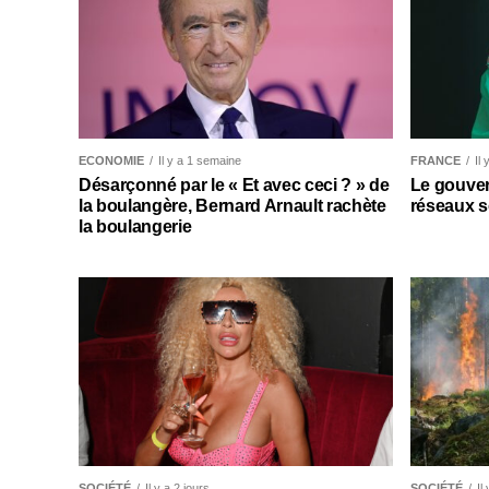
ECONOMIE
Il y a 1 semaine
FRANCE
Il
Désarçonné par le « Et avec ceci ? » de
Le gouver
la boulangère, Bernard Arnault rachète
réseaux s
la boulangerie
SOCIÉTÉ
Il y a 2 jours
SOCIÉTÉ
Il