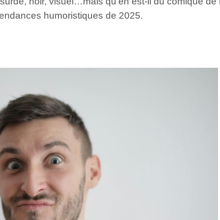
bsurde, noir, visuel…mais qu’en est-il du comique de
 tendances humoristiques de 2025.