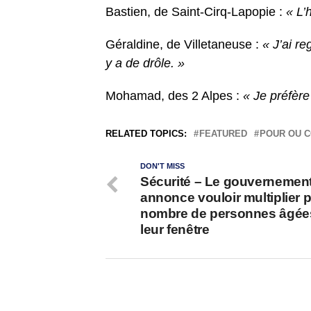
Bastien, de Saint-Cirq-Lapopie :
« L’
Géraldine, de Villetaneuse :
« J’ai re
y a de drôle. »
Mohamad, des 2 Alpes :
« Je préfère
RELATED TOPICS:
FEATURED
POUR OU 
DON'T MISS
Sécurité – Le gouvernemen
annonce vouloir multiplier p
nombre de personnes âgée
leur fenêtre