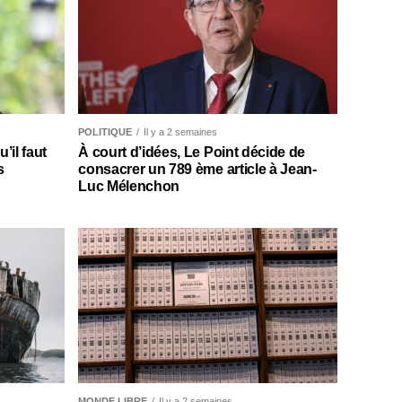
POLITIQUE
Il y a 2 semaines
il faut
À court d’idées, Le Point décide de
s
consacrer un 789 ème article à Jean-
Luc Mélenchon
MONDE LIBRE
Il y a 2 semaines