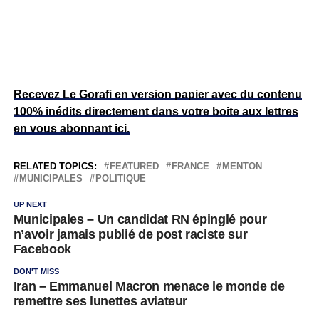
Recevez Le Gorafi en version papier avec du contenu
100% inédits directement dans votre boite aux lettres
en vous abonnant ici.
RELATED TOPICS:
FEATURED
FRANCE
MENTON
MUNICIPALES
POLITIQUE
UP NEXT
Municipales – Un candidat RN épinglé pour
n’avoir jamais publié de post raciste sur
Facebook
DON'T MISS
Iran – Emmanuel Macron menace le monde de
remettre ses lunettes aviateur