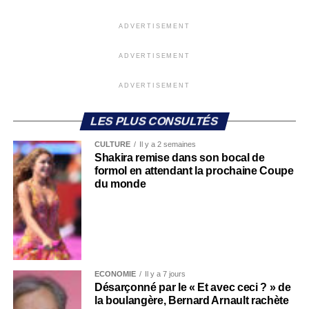
ADVERTISEMENT
ADVERTISEMENT
ADVERTISEMENT
LES PLUS CONSULTÉS
CULTURE
Il y a 2 semaines
Shakira remise dans son bocal de
formol en attendant la prochaine Coupe
du monde
ECONOMIE
Il y a 7 jours
Désarçonné par le « Et avec ceci ? » de
la boulangère, Bernard Arnault rachète