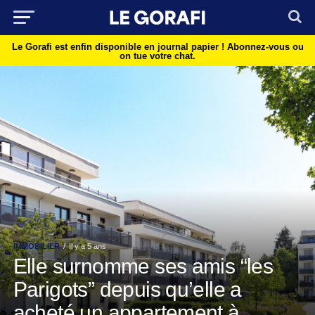
Le Gorafi est enfin disponible en journal papier !
Abonnez-vous ou
on tue votre chat.
IMMOBILIER
Il y a 5 ans
Elle surnomme ses amis “les
Parigots” depuis qu’elle a
acheté un appartement à