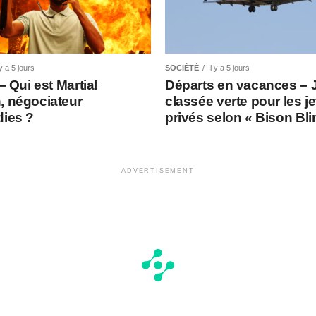
 y a 5 jours
SOCIÉTÉ
Il y a 5 jours
 – Qui est Martial
Départs en vacances – 
, négociateur
classée verte pour les je
dies ?
privés selon « Bison Bl
ADVERTISEMENT