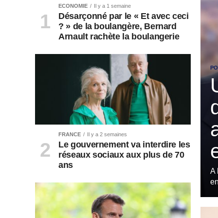
ECONOMIE
Il y a 1 semaine
Désarçonné par le « Et avec ceci
? » de la boulangère, Bernard
Arnault rachète la boulangerie
PO
FRANCE
Il y a 2 semaines
Le gouvernement va interdire les
réseaux sociaux aux plus de 70
ans
A 
en