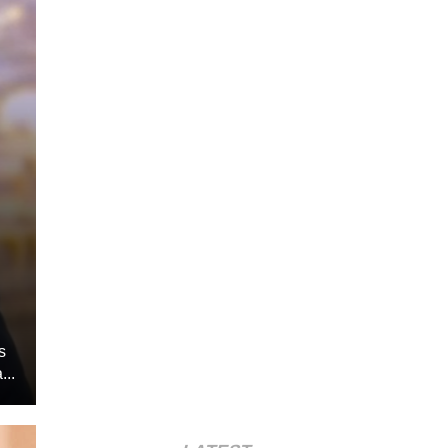
s
...