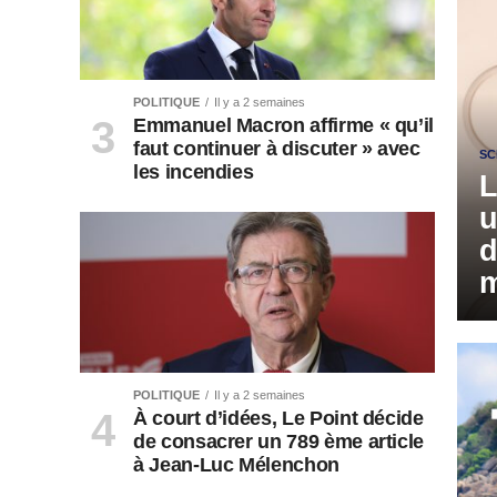
POLITIQUE
Il y a 2 semaines
Emmanuel Macron affirme « qu’il
faut continuer à discuter » avec
SC
les incendies
L
u
d
m
POLITIQUE
Il y a 2 semaines
À court d’idées, Le Point décide
de consacrer un 789 ème article
à Jean-Luc Mélenchon