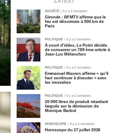
LATEST
SOCIÉTÉ
Il y a 2 semaines
Gironde : BFMTV affirme que le
feu est désormais à 500 km de
Paris
POLITIQUE
Il y a 2 semaines
À court d’idées, Le Point décide
de consacrer un 789 ème article à
Jean-Luc Mélenchon
POLITIQUE
Il y a 2 semaines
Emmanuel Macron affirme « qu’il
faut continuer à discuter » avec
les incendies
POLITIQUE
Il y a 2 semaines
20 000 litres de produit retardant
largués sur la démission de
Monique Barbut
HOROSCOPE
Il y a 2 semaines
Horoscope du 27 juillet 2026