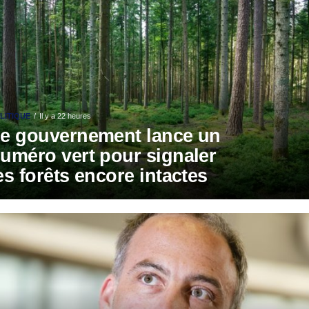
LITIQUE
Il y a 22 heures
e gouvernement lance un
uméro vert pour signaler
es forêts encore intactes