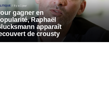
LITIQUE
Il y a 1 jour
our gagner en
opularité, Raphaël
lucksmann apparaît
ecouvert de crousty