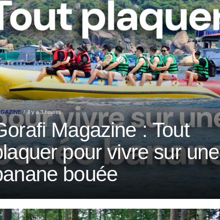
GAZINE
Il y a 3 heures
Gorafi Magazine : Tout
plaquer pour vivre sur une
banane bouée