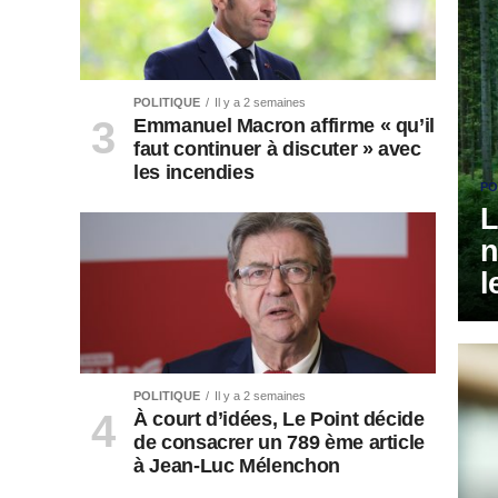
POLITIQUE
Il y a 2 semaines
Emmanuel Macron affirme « qu’il
faut continuer à discuter » avec
les incendies
PO
L
n
l
POLITIQUE
Il y a 2 semaines
À court d’idées, Le Point décide
de consacrer un 789 ème article
à Jean-Luc Mélenchon