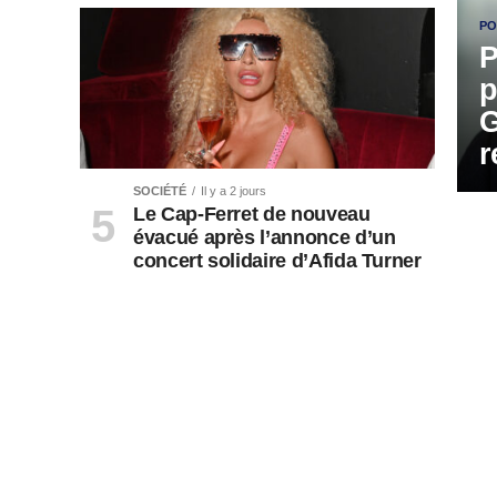
PO
P
p
G
r
SOCIÉTÉ
Il y a 2 jours
Le Cap-Ferret de nouveau
évacué après l’annonce d’un
concert solidaire d’Afida Turner