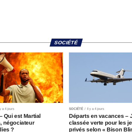
SOCIÉTÉ
 y a 4 jours
SOCIÉTÉ
Il y a 4 jours
 – Qui est Martial
Départs en vacances – 
, négociateur
classée verte pour les je
dies ?
privés selon « Bison Bl