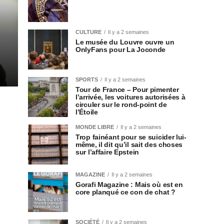
CULTURE
Il y a 2 semaines
Le musée du Louvre ouvre un
OnlyFans pour La Joconde
SPORTS
Il y a 2 semaines
Tour de France – Pour pimenter
l’arrivée, les voitures autorisées à
circuler sur le rond-point de
l’Étoile
MONDE LIBRE
Il y a 2 semaines
Trop fainéant pour se suicider lui-
même, il dit qu’il sait des choses
sur l’affaire Epstein
MAGAZINE
Il y a 2 semaines
Gorafi Magazine : Mais où est en
core planqué ce con de chat ?
SOCIÉTÉ
Il y a 2 semaines