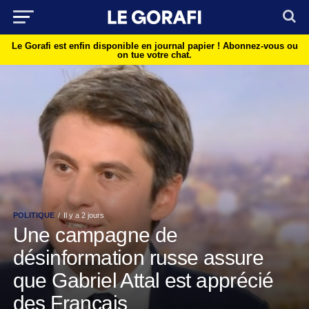
Le Gorafi est enfin disponible en journal papier !
Abonnez-vous ou
on tue votre chat.
POLITIQUE
Il y a 2 jours
Une campagne de
désinformation russe assure
que Gabriel Attal est apprécié
des Français