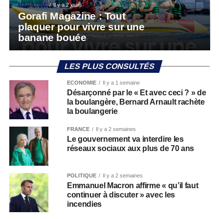
MAGAZINE
Il y a 2 jours
Gorafi Magazine : Tout
plaquer pour vivre sur une
banane bouée
LES PLUS CONSULTÉS
ECONOMIE
Il y a 1 semaine
Désarçonné par le « Et avec ceci ? » de
la boulangère, Bernard Arnault rachète
la boulangerie
FRANCE
Il y a 2 semaines
Le gouvernement va interdire les
réseaux sociaux aux plus de 70 ans
POLITIQUE
Il y a 2 semaines
Emmanuel Macron affirme « qu’il faut
continuer à discuter » avec les
incendies