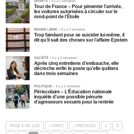
SPORTS
Il y a 2 semaines
Tour de France – Pour pimenter l’arrivée,
les voitures autorisées à circuler sur le
rond-point de l’Étoile
MONDE LIBRE
Il y a 2 semaines
Trop fainéant pour se suicider lui-même, il
dit qu’il sait des choses sur l’affaire Epstein
SOCIÉTÉ
Il y a 2 semaines
Après cinq entretiens d’embauche, elle
décroche enfin le poste qu’elle quittera
dans trois semaines
POLITIQUE
Il y a 2 semaines
Périscolaire – L’Éducation nationale
inquiète d’une possible pénurie
d’agresseurs sexuels pour la rentrée
PAGE 6 OF 2135
« FIRST
‹ PREVIOUS
2
3