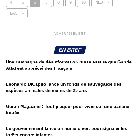
4
5
6
7
8
9
10
NEXT ›
LAST »
ADVERTISEMENT
EN BREF
Une campagne de désinformation russe assure que Gabriel
Attal est apprécié des Français
Leonardo DiCaprio lance un fonds de sauvegarde des
espèces animales de moins de 25 ans
Gorafi Magazine : Tout plaquer pour vivre sur une banane
bouée
Le gouvernement lance un numéro vert pour signaler les
forêts encore intactes