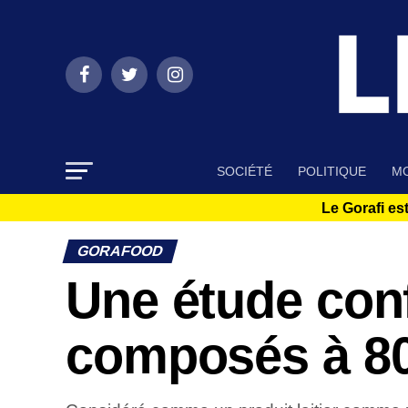
SOCIÉTÉ
POLITIQUE
MO
Le Gorafi est
GORAFOOD
Une étude conf
composés à 80