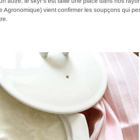
 autre, le skyr s’est taillé une place dans nos ray
he Agronomique) vient confirmer les soupçons qui pes
re.