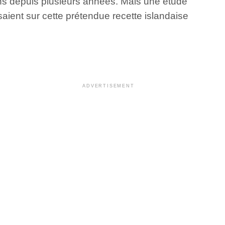
ons depuis plusieurs années. Mais une étude
aient sur cette prétendue recette islandaise
ADVERTISEMENT