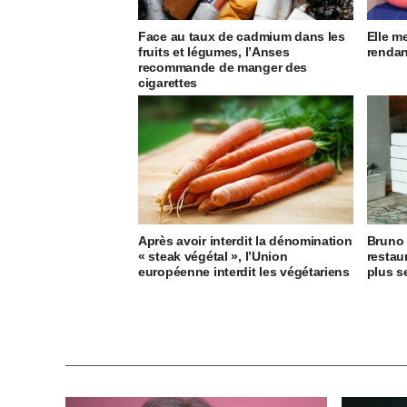
Face au taux de cadmium dans les
Elle m
fruits et légumes, l’Anses
rendan
recommande de manger des
cigarettes
Après avoir interdit la dénomination
Bruno 
« steak végétal », l’Union
restau
européenne interdit les végétariens
plus se