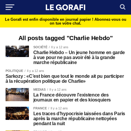
Le Gorafi est enfin disponible en journal papier !
Abonnez-vous ou
on tue votre chat.
All posts tagged "Charlie Hebdo"
SOCIÉTÉ
Il y a 12 ans
Charlie Hebdo – Un jeune homme en garde
à vue pour ne pas avoir été à la grande
marche républicaine
POLITIQUE
Il y a 12 ans
Sarkozy : «C’est bien que tout le monde ait pu participer
à la récupération politique de Charlie»
MEDIAS
Il y a 12 ans
La France découvre l’existence des
journaux en papier et des kiosquiers
FRANCE
Il y a 12 ans
Les traces d’hypocrisie laissées dans Paris
après la marche républicaine nettoyées
pendant la nuit