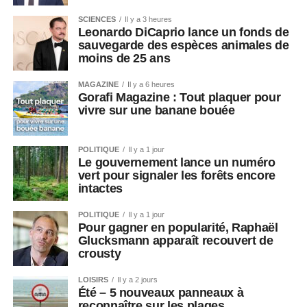
SCIENCES
Il y a 3 heures
Leonardo DiCaprio lance un fonds de
sauvegarde des espèces animales de
moins de 25 ans
MAGAZINE
Il y a 6 heures
Gorafi Magazine : Tout plaquer pour
vivre sur une banane bouée
POLITIQUE
Il y a 1 jour
Le gouvernement lance un numéro
vert pour signaler les forêts encore
intactes
POLITIQUE
Il y a 1 jour
Pour gagner en popularité, Raphaël
Glucksmann apparaît recouvert de
crousty
LOISIRS
Il y a 2 jours
Été – 5 nouveaux panneaux à
reconnaître sur les plages