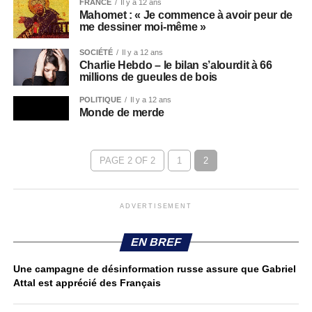
FRANCE
Il y a 12 ans
Mahomet : « Je commence à avoir peur de
me dessiner moi-même »
SOCIÉTÉ
Il y a 12 ans
Charlie Hebdo – le bilan s’alourdit à 66
millions de gueules de bois
POLITIQUE
Il y a 12 ans
Monde de merde
PAGE 2 OF 2
1
2
ADVERTISEMENT
EN BREF
Une campagne de désinformation russe assure que Gabriel
Attal est apprécié des Français