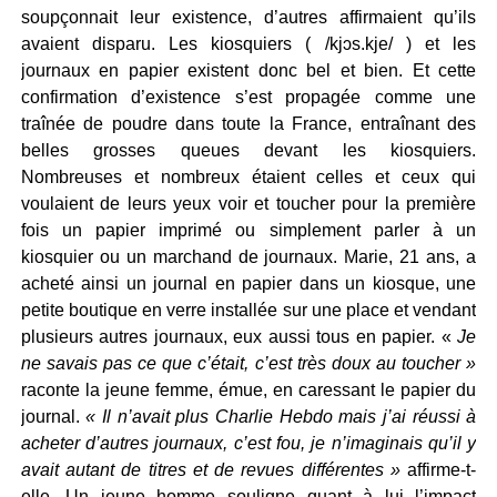
soupçonnait leur existence, d’autres affirmaient qu’ils
avaient disparu. Les kiosquiers ( /kjɔs.kje/ ) et les
journaux en papier existent donc bel et bien. Et cette
confirmation d’existence s’est propagée comme une
traînée de poudre dans toute la France, entraînant des
belles grosses queues devant les kiosquiers.
Nombreuses et nombreux étaient celles et ceux qui
voulaient de leurs yeux voir et toucher pour la première
fois un papier imprimé ou simplement parler à un
kiosquier ou un marchand de journaux. Marie, 21 ans, a
acheté ainsi un journal en papier dans un kiosque, une
petite boutique en verre installée sur une place et vendant
plusieurs autres journaux, eux aussi tous en papier. «
Je
ne savais pas ce que c’était, c’est très doux au toucher »
raconte la jeune femme, émue, en caressant le papier du
journal.
« Il n’avait plus Charlie Hebdo mais j’ai réussi à
acheter d’autres journaux, c’est fou, je n’imaginais qu’il y
avait autant de titres et de revues différentes »
affirme-t-
elle. Un jeune homme souligne quant à lui l’impact