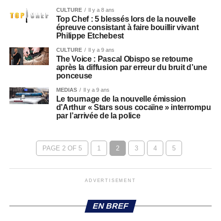
CULTURE
Il y a 8 ans
Top Chef : 5 blessés lors de la nouvelle
épreuve consistant à faire bouillir vivant
Philippe Etchebest
CULTURE
Il y a 9 ans
The Voice : Pascal Obispo se retourne
après la diffusion par erreur du bruit d’une
ponceuse
MEDIAS
Il y a 9 ans
Le tournage de la nouvelle émission
d’Arthur « Stars sous cocaïne » interrompu
par l’arrivée de la police
PAGE 2 OF 5
1
2
3
4
5
ADVERTISEMENT
EN BREF