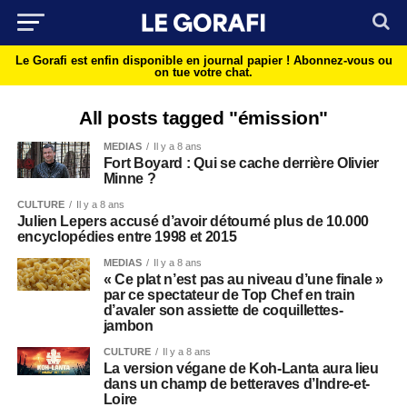
Le Gorafi est enfin disponible en journal papier !
Abonnez-vous ou
on tue votre chat.
All posts tagged "émission"
MEDIAS
Il y a 8 ans
Fort Boyard : Qui se cache derrière Olivier
Minne ?
CULTURE
Il y a 8 ans
Julien Lepers accusé d’avoir détourné plus de 10.000
encyclopédies entre 1998 et 2015
MEDIAS
Il y a 8 ans
« Ce plat n’est pas au niveau d’une finale »
par ce spectateur de Top Chef en train
d’avaler son assiette de coquillettes-
jambon
CULTURE
Il y a 8 ans
La version végane de Koh-Lanta aura lieu
dans un champ de betteraves d’Indre-et-
Loire