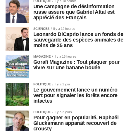
POLITIQUE
Il y a 10 heures
Une campagne de désinformation
russe assure que Gabriel Attal est
apprécié des Français
SCIENCES
Il y a 12 heures
Leonardo DiCaprio lance un fonds de
sauvegarde des espèces animales de
moins de 25 ans
MAGAZINE
Il y a 15 heures
Gorafi Magazine : Tout plaquer pour
vivre sur une banane bouée
POLITIQUE
Il y a 1 jour
Le gouvernement lance un numéro
vert pour signaler les forêts encore
intactes
POLITIQUE
Il y a 2 jours
Pour gagner en popularité, Raphaël
Glucksmann apparaît recouvert de
crousty