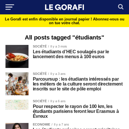
Le Gorafi est enfin disponible en journal papier !
Abonnez-vous ou
on tue votre chat.
All posts tagged "étudiants"
SOCIÉTÉ
Il y a 3 mois
Les étudiants d’HEC soulagés par le
lancement des menus à 100 euros
SOCIÉTÉ
Il y a 3 ans
Parcoursup : les étudiants intéressés par
les métiers de la culture seront directement
inscrits sur le site de pôle emploi
SOCIÉTÉ
Il y a 6 ans
Pour respecter le rayon de 100 km, les
étudiants parisiens feront leur Erasmus à
Évreux
ECONOMIE
Il y a 7 ans