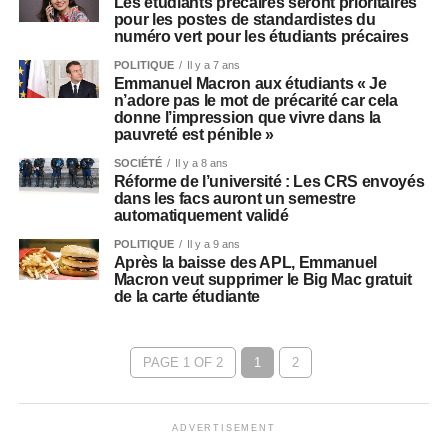
Les étudiants précaires seront prioritaires
pour les postes de standardistes du
numéro vert pour les étudiants précaires
POLITIQUE
Il y a 7 ans
Emmanuel Macron aux étudiants « Je
n’adore pas le mot de précarité car cela
donne l’impression que vivre dans la
pauvreté est pénible »
SOCIÉTÉ
Il y a 8 ans
Réforme de l’université : Les CRS envoyés
dans les facs auront un semestre
automatiquement validé
POLITIQUE
Il y a 9 ans
Après la baisse des APL, Emmanuel
Macron veut supprimer le Big Mac gratuit
de la carte étudiante
PAGE 1 OF 2
1
2
ADVERTISEMENT