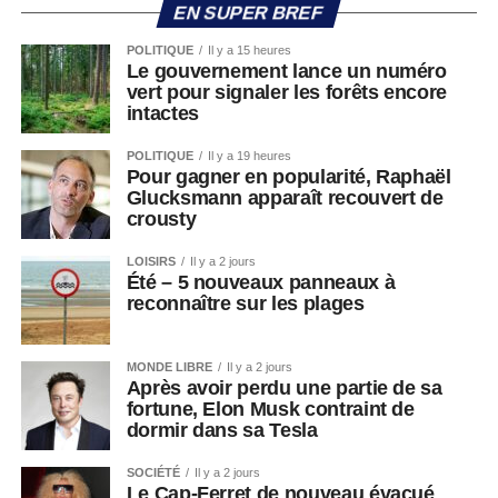
EN SUPER BREF
POLITIQUE
Il y a 15 heures
Le gouvernement lance un numéro
vert pour signaler les forêts encore
intactes
POLITIQUE
Il y a 19 heures
Pour gagner en popularité, Raphaël
Glucksmann apparaît recouvert de
crousty
LOISIRS
Il y a 2 jours
Été – 5 nouveaux panneaux à
reconnaître sur les plages
MONDE LIBRE
Il y a 2 jours
Après avoir perdu une partie de sa
fortune, Elon Musk contraint de
dormir dans sa Tesla
SOCIÉTÉ
Il y a 2 jours
Le Cap-Ferret de nouveau évacué