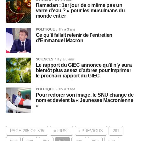
Ramadan : 1er jour de « même pas un
verre d’eau ? » pour les musulmans du
monde entier
POLITIQUE
Il y a 3 ans
Ce qu’il fallait retenir de l’entretien
d’Emmanuel Macron
SCIENCES
Il y a 3 ans
​Le rapport du GIEC annonce qu’il n’y aura
bientôt plus assez d’arbres pour imprimer
le prochain rapport du GIEC
POLITIQUE
Il y a 3 ans
Pour redorer son image, le SNU change de
nom et devient la « Jeunesse Macronienne
»
PAGE 285 OF 395
« FIRST
‹ PREVIOUS
281