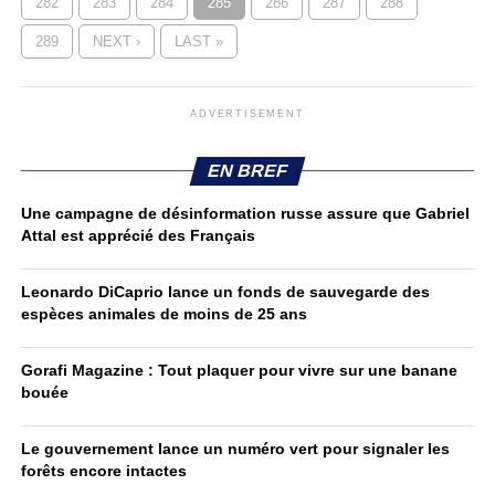
282
283
284
285
286
287
288
289
NEXT ›
LAST »
ADVERTISEMENT
EN BREF
Une campagne de désinformation russe assure que Gabriel
Attal est apprécié des Français
Leonardo DiCaprio lance un fonds de sauvegarde des
espèces animales de moins de 25 ans
Gorafi Magazine : Tout plaquer pour vivre sur une banane
bouée
Le gouvernement lance un numéro vert pour signaler les
forêts encore intactes