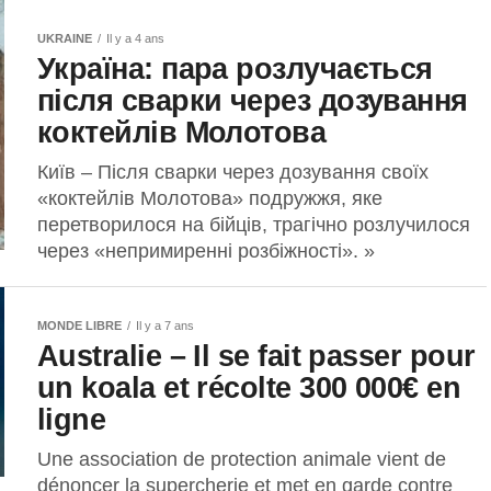
UKRAINE
Il y a 4 ans
Україна: пара розлучається
після сварки через дозування
коктейлів Молотова
Київ – Після сварки через дозування своїх
«коктейлів Молотова» подружжя, яке
перетворилося на бійців, трагічно розлучилося
через «непримиренні розбіжності». »
MONDE LIBRE
Il y a 7 ans
Australie – Il se fait passer pour
un koala et récolte 300 000€ en
ligne
Une association de protection animale vient de
dénoncer la supercherie et met en garde contre