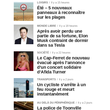
LOISIRS
Il y a 15 heures
Été – 5 nouveaux
panneaux à reconnaître
sur les plages
MONDE LIBRE
Il y a 18 heures
Après avoir perdu une
partie de sa fortune, Elon
Musk contraint de dormir
dans sa Tesla
SOCIÉTÉ
Il y a 22 heures
Le Cap-Ferret de nouveau
évacué après l’annonce
d’un concert solidaire
d’Afida Turner
TRANSPORTS
Il y a 2 jours
Un cycliste s’arrête à un
feu rouge et meurt
instantanément
AU DELÀ DU PÉRIPHÉRIQUE
Il y a 2 jours
La police de Toonville