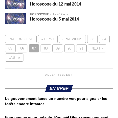
Horoscope du 12 mai 2014
HOROSCOPE
Il y a 12 ans
Horoscope du 5 mai 2014
PAGE 87 OF 96
« FIRST
‹ PREVIOUS
83
84
85
86
87
88
89
90
91
NEXT ›
LAST »
ADVERTISEMENT
EN BREF
Le gouvernement lance un numéro vert pour signaler les
forêts encore intactes
Pour gagner en popularité, Raphaël Glucksmann apparaît