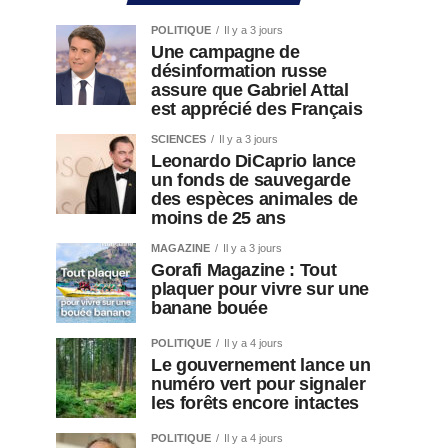
POLITIQUE
Il y a 3 jours
Une campagne de
désinformation russe
assure que Gabriel Attal
est apprécié des Français
SCIENCES
Il y a 3 jours
Leonardo DiCaprio lance
un fonds de sauvegarde
des espèces animales de
moins de 25 ans
MAGAZINE
Il y a 3 jours
Gorafi Magazine : Tout
plaquer pour vivre sur une
banane bouée
POLITIQUE
Il y a 4 jours
Le gouvernement lance un
numéro vert pour signaler
les forêts encore intactes
POLITIQUE
Il y a 4 jours