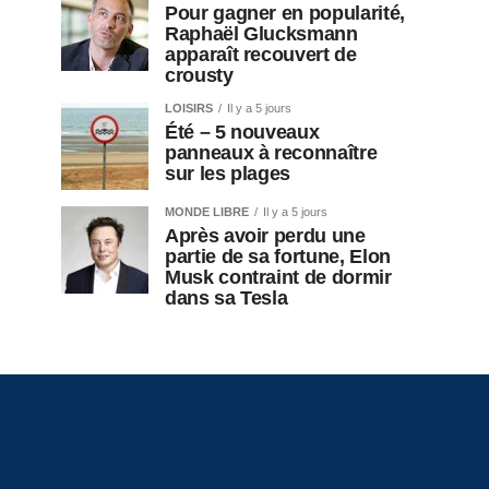
Pour gagner en popularité,
Raphaël Glucksmann
apparaît recouvert de
crousty
LOISIRS
Il y a 5 jours
Été – 5 nouveaux
panneaux à reconnaître
sur les plages
MONDE LIBRE
Il y a 5 jours
Après avoir perdu une
partie de sa fortune, Elon
Musk contraint de dormir
dans sa Tesla