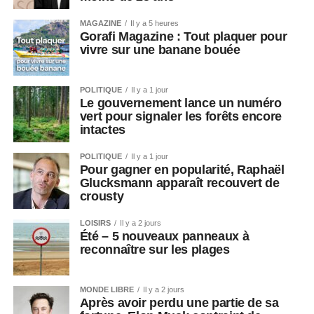
MAGAZINE
Il y a 5 heures
Gorafi Magazine : Tout plaquer pour
vivre sur une banane bouée
POLITIQUE
Il y a 1 jour
Le gouvernement lance un numéro
vert pour signaler les forêts encore
intactes
POLITIQUE
Il y a 1 jour
Pour gagner en popularité, Raphaël
Glucksmann apparaît recouvert de
crousty
LOISIRS
Il y a 2 jours
Été – 5 nouveaux panneaux à
reconnaître sur les plages
MONDE LIBRE
Il y a 2 jours
Après avoir perdu une partie de sa