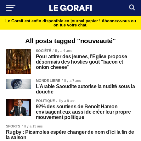
Le Gorafi est enfin disponible en journal papier !
Abonnez-vous ou
on tue votre chat.
All posts tagged "nouveauté"
SOCIÉTÉ
Il y a 4 ans
Pour attirer des jeunes, l’Eglise propose
désormais des hosties goût “bacon et
onion cheese”
MONDE LIBRE
Il y a 7 ans
L’Arabie Saoudite autorise la nudité sous la
douche
POLITIQUE
Il y a 9 ans
92% des soutiens de Benoît Hamon
envisagent eux aussi de créer leur propre
mouvement politique
SPORTS
Il y a 13 ans
Rugby : Picamoles espère changer de nom d’ici la fin de
la saison