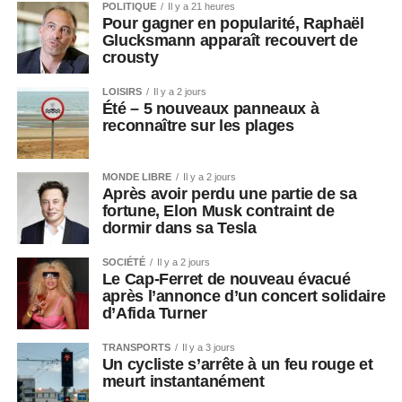
POLITIQUE
Il y a 21 heures
Pour gagner en popularité, Raphaël
Glucksmann apparaît recouvert de
crousty
LOISIRS
Il y a 2 jours
Été – 5 nouveaux panneaux à
reconnaître sur les plages
MONDE LIBRE
Il y a 2 jours
Après avoir perdu une partie de sa
fortune, Elon Musk contraint de
dormir dans sa Tesla
SOCIÉTÉ
Il y a 2 jours
Le Cap-Ferret de nouveau évacué
après l’annonce d’un concert solidaire
d’Afida Turner
TRANSPORTS
Il y a 3 jours
Un cycliste s’arrête à un feu rouge et
meurt instantanément