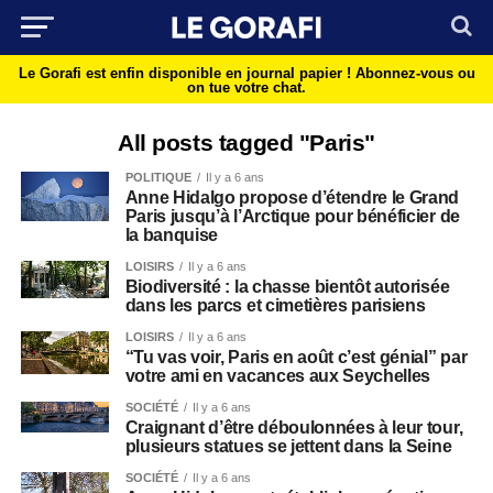
Le Gorafi est enfin disponible en journal papier !
Abonnez-vous ou
on tue votre chat.
All posts tagged "Paris"
POLITIQUE
Il y a 6 ans
Anne Hidalgo propose d’étendre le Grand
Paris jusqu’à l’Arctique pour bénéficier de
la banquise
LOISIRS
Il y a 6 ans
Biodiversité : la chasse bientôt autorisée
dans les parcs et cimetières parisiens
LOISIRS
Il y a 6 ans
“Tu vas voir, Paris en août c’est génial” par
votre ami en vacances aux Seychelles
SOCIÉTÉ
Il y a 6 ans
Craignant d’être déboulonnées à leur tour,
plusieurs statues se jettent dans la Seine
SOCIÉTÉ
Il y a 6 ans