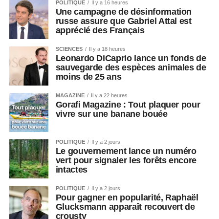
POLITIQUE
Il y a 16 heures
Une campagne de désinformation
russe assure que Gabriel Attal est
apprécié des Français
SCIENCES
Il y a 18 heures
Leonardo DiCaprio lance un fonds de
sauvegarde des espèces animales de
moins de 25 ans
MAGAZINE
Il y a 22 heures
Gorafi Magazine : Tout plaquer pour
vivre sur une banane bouée
POLITIQUE
Il y a 2 jours
Le gouvernement lance un numéro
vert pour signaler les forêts encore
intactes
POLITIQUE
Il y a 2 jours
Pour gagner en popularité, Raphaël
Glucksmann apparaît recouvert de
crousty