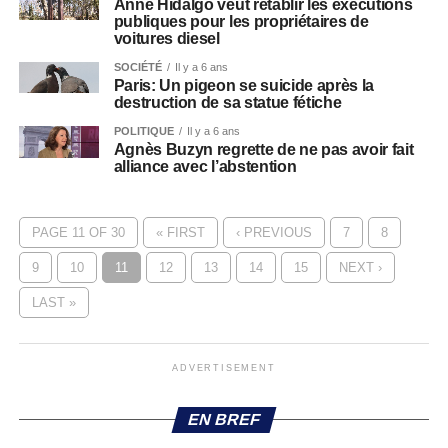
Anne Hidalgo veut rétablir les exécutions
publiques pour les propriétaires de
voitures diesel
SOCIÉTÉ
Il y a 6 ans
Paris: Un pigeon se suicide après la
destruction de sa statue fétiche
POLITIQUE
Il y a 6 ans
Agnès Buzyn regrette de ne pas avoir fait
alliance avec l’abstention
PAGE 11 OF 30
« FIRST
‹ PREVIOUS
7
8
9
10
11
12
13
14
15
NEXT ›
LAST »
ADVERTISEMENT
EN BREF