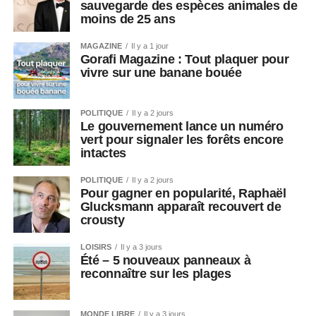
sauvegarde des espèces animales de
moins de 25 ans
MAGAZINE
Il y a 1 jour
Gorafi Magazine : Tout plaquer pour
vivre sur une banane bouée
POLITIQUE
Il y a 2 jours
Le gouvernement lance un numéro
vert pour signaler les forêts encore
intactes
POLITIQUE
Il y a 2 jours
Pour gagner en popularité, Raphaël
Glucksmann apparaît recouvert de
crousty
LOISIRS
Il y a 3 jours
Été – 5 nouveaux panneaux à
reconnaître sur les plages
MONDE LIBRE
Il y a 3 jours