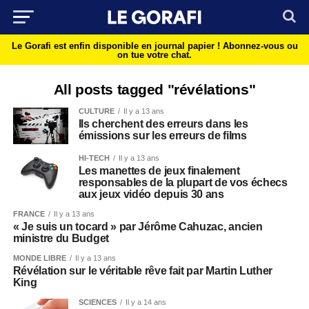
Le Gorafi est enfin disponible en journal papier !
Abonnez-vous ou
on tue votre chat.
All posts tagged "révélations"
CULTURE
Il y a 13 ans
Ils cherchent des erreurs dans les
émissions sur les erreurs de films
HI-TECH
Il y a 13 ans
Les manettes de jeux finalement
responsables de la plupart de vos échecs
aux jeux vidéo depuis 30 ans
FRANCE
Il y a 13 ans
« Je suis un tocard » par Jérôme Cahuzac, ancien
ministre du Budget
MONDE LIBRE
Il y a 13 ans
Révélation sur le véritable rêve fait par Martin Luther
King
SCIENCES
Il y a 14 ans