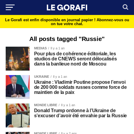
Le Gorafi est enfin disponible en journal papier !
Abonnez-vous ou
on tue votre chat.
All posts tagged "Russie"
MEDIAS
Il y a 1 an
Pour plus de cohérence éditoriale, les
studios de CNEWS seront délocalisés
dans la banlieue nord de Moscou
UKRAINE
Il y a 1 an
Ukraine : Vladimir Poutine propose l’envoi
de 200 000 soldats russes comme force de
maintien de la paix
MONDE LIBRE
Il y a 1 an
Donald Trump ordonne à l’Ukraine de
s’excuser d’avoir été envahie par la Russie
MONDE LIBRE
Il y a 2 ans