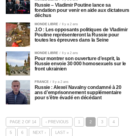
Russie – Vladimir Poutine lance sa
fondation pour venir en aide aux dictateurs
déchus
MONDE LIBRE
Il y a 2 ans
J.O : Les opposants politiques de Vladimir
Poutine représenteront la Russie pour
toutes les épreuves dans la Seine
MONDE LIBRE
Il y a 2 ans
Pour montrer son ouverture d’esprit, la
Russie envoie 30 000 homosexuels sur le
front ukrainien
FRANCE
Il y a 2 ans
Russie : Alexeï Navalny condamné à 20
ans d’emprisonnement supplémentaire
pour s’être évadé en décédant
PAGE 2 OF 14
‹ PREVIOUS
1
2
3
4
5
6
NEXT ›
LAST »