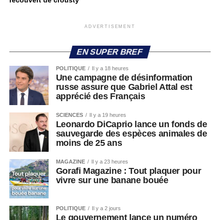
recouvert de crousty
ADVERTISEMENT
EN SUPER BREF
POLITIQUE
Il y a 18 heures
Une campagne de désinformation
russe assure que Gabriel Attal est
apprécié des Français
SCIENCES
Il y a 19 heures
Leonardo DiCaprio lance un fonds de
sauvegarde des espèces animales de
moins de 25 ans
MAGAZINE
Il y a 23 heures
Gorafi Magazine : Tout plaquer pour
vivre sur une banane bouée
POLITIQUE
Il y a 2 jours
Le gouvernement lance un numéro