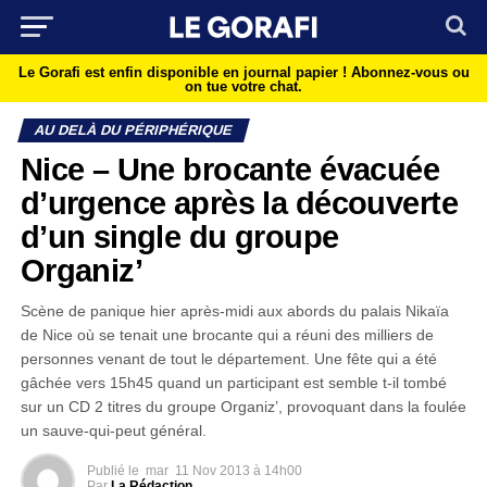
Le Gorafi est enfin disponible en journal papier !
Abonnez-vous ou
on tue votre chat.
AU DELÀ DU PÉRIPHÉRIQUE
Nice – Une brocante évacuée
d’urgence après la découverte
d’un single du groupe
Organiz’
Scène de panique hier après-midi aux abords du palais Nikaïa
de Nice où se tenait une brocante qui a réuni des milliers de
personnes venant de tout le département. Une fête qui a été
gâchée vers 15h45 quand un participant est semble t-il tombé
sur un CD 2 titres du groupe Organiz’, provoquant dans la foulée
un sauve-qui-peut général.
Publié le
mar
11 Nov 2013 à 14h00
Par
La Rédaction