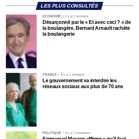
LES PLUS CONSULTÉS
ECONOMIE
Il y a 1 semaine
Désarçonné par le « Et avec ceci ? » de
la boulangère, Bernard Arnault rachète
la boulangerie
FRANCE
Il y a 1 semaine
Le gouvernement va interdire les
réseaux sociaux aux plus de 70 ans
POLITIQUE
Il y a 2 semaines
Emmanuel Macron affirme « qu’il faut