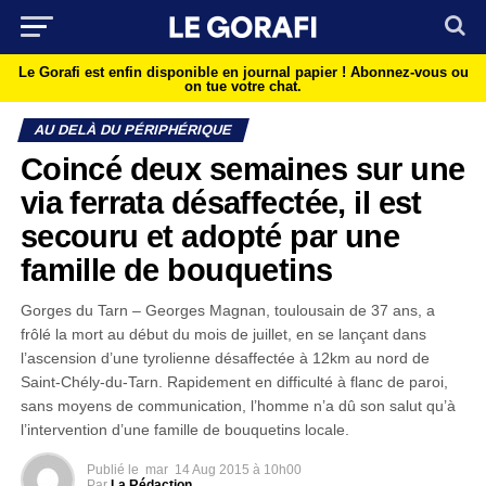
Le Gorafi est enfin disponible en journal papier !
Abonnez-vous ou
on tue votre chat.
AU DELÀ DU PÉRIPHÉRIQUE
Coincé deux semaines sur une
via ferrata désaffectée, il est
secouru et adopté par une
famille de bouquetins
Gorges du Tarn – Georges Magnan, toulousain de 37 ans, a
frôlé la mort au début du mois de juillet, en se lançant dans
l’ascension d’une tyrolienne désaffectée à 12km au nord de
Saint-Chély-du-Tarn. Rapidement en difficulté à flanc de paroi,
sans moyens de communication, l’homme n’a dû son salut qu’à
l’intervention d’une famille de bouquetins locale.
Publié le
mar
14 Aug 2015 à 10h00
Par
La Rédaction