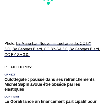
Photo:
By Marie-Lan Nguyen – Eget arbejde, CC BY
3.0,
By Georges Biard, CC BY-SA 3.0,
By Georges Biard,
CC BY-SA 3.0,
RELATED TOPICS:
UP NEXT
Culottegate : poussé dans ses retranchements,
Michel Sapin avoue être obsédé par les
élastiques
DON'T MISS
Le Gorafi lance un financement participatif pour