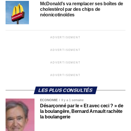
McDonald’s va remplacer ses boîtes de
cholestérol par des chips de
néonicotinoïdes
ADVERTISEMENT
ADVERTISEMENT
ADVERTISEMENT
ADVERTISEMENT
LES PLUS CONSULTÉS
ECONOMIE
Il y a 1 semaine
Désarçonné par le « Et avec ceci ? » de
la boulangère, Bernard Arnault rachète
la boulangerie