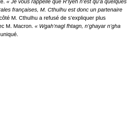
té.
« Je vous rappelle que R’lyeh n’est qu’à quelques
trales françaises, M. Cthulhu est donc un partenaire
ôté M. Cthulhu a refusé de s’expliquer plus
vec M. Macron.
« Wgah’nagl fhtagn, n’ghayar n’gha
uniqué.