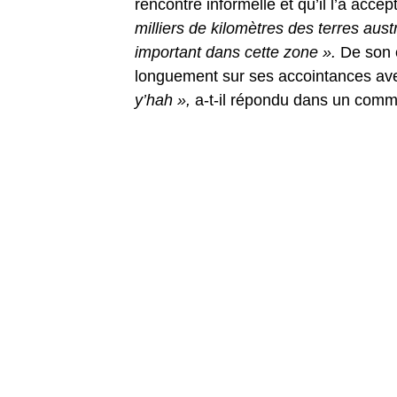
rencontre informelle et qu’il l’a accep
milliers de kilomètres des terres aus
important dans cette zone ».
De son c
longuement sur ses accointances a
y’hah »,
a-t-il répondu dans un comm