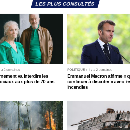
LES PLUS CONSULTÉS
 y a 2 semaines
POLITIQUE
Il y a 2 semaines
nement va interdire les
Emmanuel Macron affirme « qu’
ociaux aux plus de 70 ans
continuer à discuter » avec le
incendies