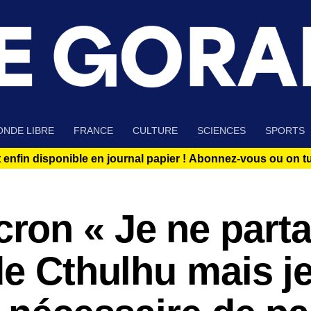
NDE LIBRE
FRANCE
CULTURE
SCIENCES
SPORTS
 enfin disponible en journal papier !
Abonnez-vous ou on tue
on « Je ne part
de Cthulhu mais j