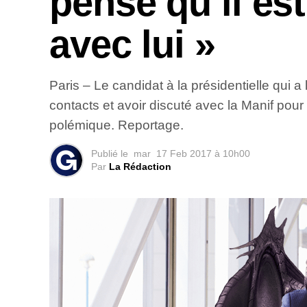
pense qu’il es
avec lui »
Paris – Le candidat à la présidentielle qui a
contacts et avoir discuté avec la Manif pou
polémique. Reportage.
Publié le
mar
17 Feb 2017 à 10h00
Par
La Rédaction