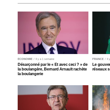
ECONOMIE
Il y a 1 semaine
FRANCE
Il
Désarçonné par le « Et avec ceci ? » de
Le gouver
la boulangère, Bernard Arnault rachète
réseaux s
la boulangerie