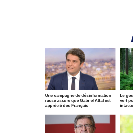
Une campagne de désinformation
Le go
russe assure que Gabriel Attal est
vert p
apprécié des Français
intact