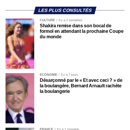
LES PLUS CONSULTÉS
CULTURE
Il y a 2 semaines
Shakira remise dans son bocal de
formol en attendant la prochaine Coupe
du monde
ECONOMIE
Il y a 7 jours
Désarçonné par le « Et avec ceci ? » de
la boulangère, Bernard Arnault rachète
la boulangerie
FRANCE
Il y a 1 semaine