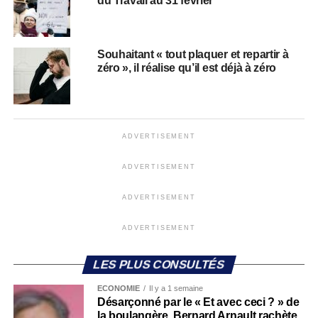
du Travail au 31 février
Souhaitant « tout plaquer et repartir à
zéro », il réalise qu’il est déjà à zéro
ADVERTISEMENT
ADVERTISEMENT
ADVERTISEMENT
ADVERTISEMENT
LES PLUS CONSULTÉS
ECONOMIE
Il y a 1 semaine
Désarçonné par le « Et avec ceci ? » de
la boulangère, Bernard Arnault rachète