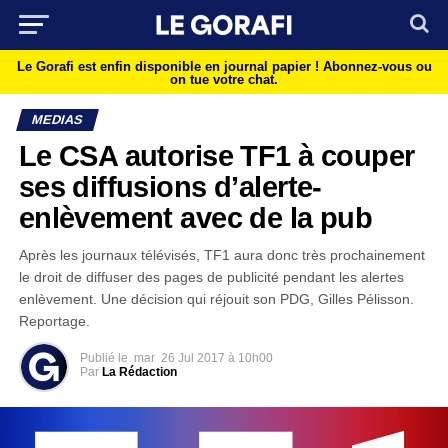
Le Gorafi est enfin disponible en journal papier !
Abonnez-vous ou
on tue votre chat.
MEDIAS
Le CSA autorise TF1 à couper
ses diffusions d’alerte-
enlèvement avec de la pub
Après les journaux télévisés, TF1 aura donc très prochainement
le droit de diffuser des pages de publicité pendant les alertes
enlèvement. Une décision qui réjouit son PDG, Gilles Pélisson.
Reportage.
Publié le
mar
26 Jul 2017 à 10h00
Par
La Rédaction