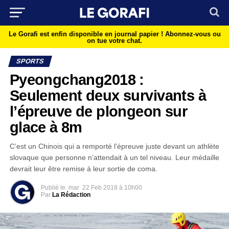
Le Gorafi est enfin disponible en journal papier !
Abonnez-vous ou
on tue votre chat.
SPORTS
Pyeongchang2018 :
Seulement deux survivants à
l’épreuve de plongeon sur
glace à 8m
C’est un Chinois qui a remporté l’épreuve juste devant un athlète
slovaque que personne n’attendait à un tel niveau. Leur médaille
devrait leur être remise à leur sortie de coma.
Publié le
mar
22 Feb 2018 à 10h00
Par
La Rédaction