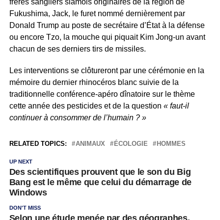
frères sangliers siamois originaires de la région de
Fukushima, Jack, le furet nommé dernièrement par
Donald Trump au poste de secrétaire d’État à la défense
ou encore Tzo, la mouche qui piquait Kim Jong-un avant
chacun de ses derniers tirs de missiles.
Les interventions se clôtureront par une cérémonie en la
mémoire du dernier rhinocéros blanc suivie de la
traditionnelle conférence-apéro dînatoire sur le thème
cette année des pesticides et de la question
« faut-il
continuer à consommer de l’humain ? »
RELATED TOPICS:
ANIMAUX
ÉCOLOGIE
HOMMES
UP NEXT
Des scientifiques prouvent que le son du Big
Bang est le même que celui du démarrage de
Windows
DON'T MISS
Selon une étude menée par des géographes,